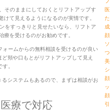
フ
医
、そのままにしておくとリフトアップす
た
老けて見えるようになるのが実情です。
成
ンをすっきりと見せたいなら、リフトア
顔
治療を受けるのがお勧めです。
ソ
フォームからの無料相談を受けるのが良い
つ
ほど頬や口もとがリフトアップして見え
美
です。
シ
顔
きるシステムもあるので、まずは相談がお
ッ
顔
の医療で対応
引