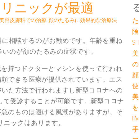
クリニックが最適
た
美容皮膚科での治療
,
顔のたるみに効果的な治療法
険
科に相談するのがお勧めです。年齢を重ね
S
多いのが顔のたるみの症状です。
美
の
識を持つドクターとマシンを使って行われ
顔
信頼できる医療が提供されています。エス
使
づいた方法で行われますし新型コロナへの
美
して受診することが可能です。新型コロナ
を
不急のものは避ける風潮がありますが、そ
昨
リニックはあります。
手