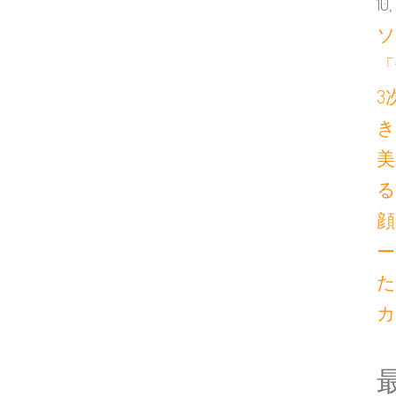
10
ソ
「
3
き
美
る
顔
ー
た
カ