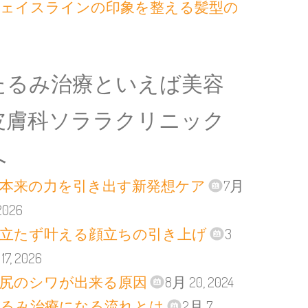
ェイスラインの印象を整える髪型の
たるみ治療といえば美容
皮膚科ソララクリニック
へ
本来の力を引き出す新発想ケア
7月
 2026
立たず叶える顔立ちの引き上げ
3
17, 2026
尻のシワが出来る原因
8月 20, 2024
るみ治療になる流れとは
2月 7,