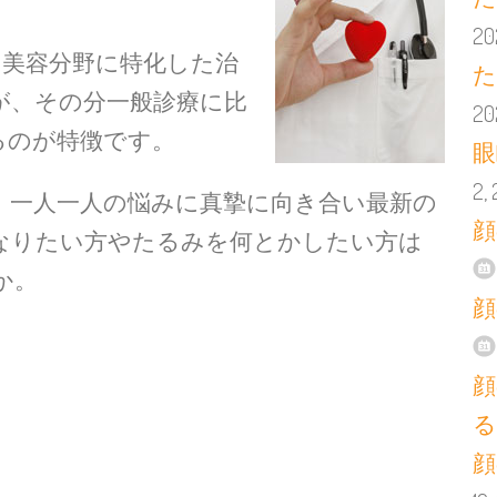
20
て美容分野に特化した治
た
が、その分一般診療に比
20
るのが特徴です。
眼
2,
、一人一人の悩みに真摯に向き合い最新の
顔
なりたい方やたるみを何とかしたい方は
か。
顔
顔
る
顔