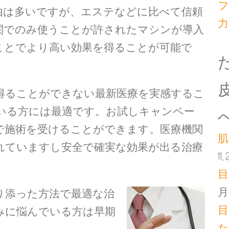
フ
由は多いですが、エステなどに比べて信頼
力
関でのみ使うことが許されたマシンが導入
ことでより高い効果を得ることが可能で
得ることができない最新医療を実感するこ
いる方には最適です。お試しキャンペー
で施術を受けることができます。医療機関
肌
れていますし安全で確実な効果が出る治療
11,
目
月 
り添った方法で最適な治
目
みに悩んでいる方は早期
た