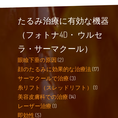
たるみ治療に有効な機器
（フォトナ4D・ ウルセ
ラ・サーマクール）
眼瞼下垂の原因
(2)
顔のたるみに効果的な治療法
(17)
サーマクールで治療
(3)
糸リフト（スレッドリフト）
(1)
美容皮膚科での治療
(14)
レーザー治療
(1)
即効性
(5)